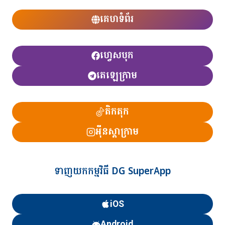
គេហទំព័រ
ហ្វេសបុក
តេឡេក្រាម
តិកតុក
អ៊ីនស្តាក្រាម
ទាញយកកម្មវិធី DG SuperApp
iOS
Android