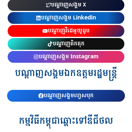
បណ្ដាញសង្គម X
បណ្ដាញសង្គម Linkedin
បណ្ដាញវីដេអូយូធូប
បណ្ដាញតិកតុក
បណ្ដាញសង្គម Instagram
បណ្ដាញសង្គមឯកឧត្តមរដ្ឋមន្ត្រី
បណ្ដាញសង្គមហ្វេសបុក
កម្មវិធីកម្ពុជាឆ្ពោះទៅឌីជីថល