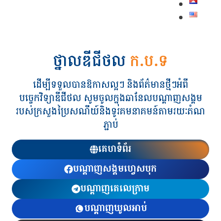
Skip
to
content
ថ្នាលឌីជីថល
ក.ប.ទ
ដើម្បីទទួលបានឱកាសល្អៗ និងព័ត៌មានថ្មីៗអំពី
បច្ចេកវិទ្យាឌីជីថល សូមចូលក្នុងឆានែលបណ្តាញសង្គម
របស់ក្រសួងប្រៃសណីយ៍និងទូរគមនាគមន៍តាមរយៈតំណ
ភ្ជាប់
គេហទំព័រ
បណ្ដាញសង្គមហ្វេសបុក
បណ្ដាញតេលេក្រាម
បណ្ដាញឃូលអាប់