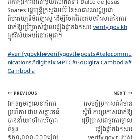
ពិភាក្សាការងារជាមួយលោកជំទាវ Dulce de Jesus
Soares រដ្ឋមន្ត្រីក្រសួងអប់រំ នៃសាធារណរដ្ឋប្រជា
ធិបតេយ្យទីម័រឡេស្តេ ដើម្បីចែករំលែកបទពិសោធនៃការ
ដាក់ឱ្យប្រើប្រាស់ថ្នាលផ្ទៀងផ្ទាត់ឯកសារ
verify.gov.kh
ក្នុងវិស័យអប់រំនៅកម្ពុជា។
#verifygovkh
#verifygovtl
#posts
#telecommu
nications
#digital
#MPTC
#GoDigitalCambodia
#
Cambodia
Post
PREVIOUS
NEXT
Navigation
ឯកឧត្តមរដ្ឋលេខាធិការ
សេចក្តីប្រកាសព័ត៌មាន
ប្រចាំការ ជាប សត្ថារតន៍
ស្តីពី ការប្រកាសដាក់ឱ្យ
បាននាំយកថវិកាបរិច្ចាគ
ប្រើប្រាស់ជាផ្លូវការថ្នាល
ចំនួន
ផ្ទៀងផ្ទាត់ឯកសារ
១៥០,០០០,០០០រៀល
verify.gov.tl របស់