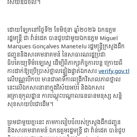
វិស័យឌីជីថល។
ដោយឡែកនៅថ្ងៃទី២ ខែមិថុនា ឆ្នាំ២០២៦ ឯកឧត្តម
រដ្ឋមន្រ្តី ជា វ៉ាន់ដេត បានជួបជាមួយឯកឧត្តម Miguel
Marques Gonçalves Manetelu រដ្ឋមន្ត្រីក្រសួងដឹក
ជញ្ជូននិងសារគមនាគមន៍ នៃសាធារណរដ្ឋប្រជា
ធិបតេយ្យទីម័រឡេស្តេ ដើម្បីពិភាក្សាកិច្ចការបន្ត ក្រោយពី
ការដាក់ឱ្យប្រើប្រាស់ថ្នាលផ្ទៀងផ្ទាត់ឯកសារ
verify.gov.tl
លើបណ្ណបើកបរ មានជាអាទិ៍ការពង្រីកវិសាលភាពថ្នាល
នេះលើឯកសារនានាក្នុងវិស័យអប់រំ និងឯកសារ
អត្រានុកូលដ្ឋាន ការបណ្តុះបណ្តាលធនធានមនុស្ស សន្តិ
សុខសាយប័រជាដើម។
ព្រមជាមួយគ្នានេះ តាមការរៀបចំរបស់ក្រសួងដឹកជញ្ជូន
និងសារគមនាគមន៍ ឯកឧត្តមរដ្ឋមន្រ្តី ជា វ៉ាន់ដេត បានជួប