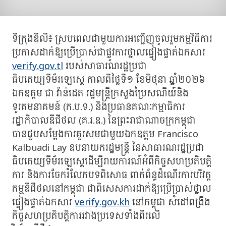
ទីក្រុងឌីលី៖ ស្របពេលជាមួយការអញ្ជើញចូលរួមកម្មវិធីការ
ប្រកាសដាក់ឱ្យប្រើប្រាស់ជាផ្លូវការថ្នាលផ្ទៀងផ្ទាត់ឯកសារ
verify.gov.tl
របស់សាធារណរដ្ឋប្រជា
ធិបតេយ្យទីម័រឡេស្តេ កាលពីថ្ងៃទី១ ខែមិថុនា ឆ្នាំ២០២៦
ឯកឧត្តម ជា វ៉ាន់ដេត រដ្ឋមន្រ្តីក្រសួងប្រៃសណីយ៍និង
ទូរគមនាគមន៍ (ក.ប.ទ.) និងប្រធានគណៈកម្មាធិការ
រដ្ឋាភិបាលឌីជីថល (គ.រ.ឌ.) នៃព្រះរាជាណាចក្រកម្ពុជា
បានជួបសម្តែងការគួរសមជាមួយឯកឧត្តម Francisco
Kalbuadi Lay ឧបនាយករដ្ឋមន្ត្រី នៃសាធារណរដ្ឋប្រជា
ធិបតេយ្យទីម័រឡេស្តេដើម្បីរាយការណ៍អំពីកិច្ចសហប្រតិបត្តិ
ការ និងការចែករំលែកបទពិសោធ ពាក់ព័ន្ធដំណើរការបរិវត្ត
កម្មឌីជីថលនៅកម្ពុជា ជាពិសេសការដាក់ឱ្យប្រើប្រាស់ថ្នាល
ផ្ទៀងផ្ទាត់ឯកសារ
verify.gov.kh
នៅកម្ពុជា សំដៅពង្រឹង
កិច្ចសហប្រតិបត្តិការរវាងប្រទេសទាំងពីរលើ