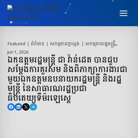
Skip
to
content
Featured
|
ព័ត៌មាន
|
សកម្មភាពក្រសួង
|
សកម្មភាពរដ្ឋមន្ត្រី
•
Jun 1, 2026
ឯកឧត្តមរដ្ឋមន្រ្តី ជា វ៉ាន់ដេត បានជួប
សម្តែងការគួរសម និងពិភាក្សាការងារជា
មួយឯកឧត្តមឧបនាយករដ្ឋមន្ត្រី និងរដ្ឋ
មន្ត្រី នៃសាធារណរដ្ឋប្រជា
ធិបតេយ្យទីម័រឡេស្តេ
Share on Facebook
Share on LinkedIn
Share on X
Share on Telegram