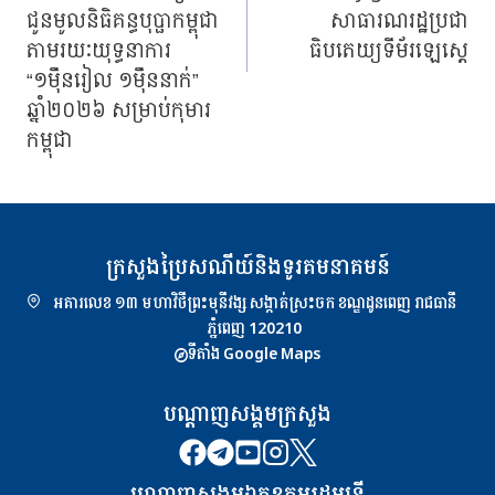
ជូនមូលនិធិគន្ធបុប្ផាកម្ពុជា
សាធារណរដ្ឋប្រជា
តាមរយៈយុទ្ធនាការ
ធិបតេយ្យទីម័រឡេស្តេ
“១ម៉ឺនរៀល ១ម៉ឺននាក់”
ឆ្នាំ២០២៦ សម្រាប់កុមារ
កម្ពុជា
ក្រសួងប្រៃសណីយ៍និងទូរគមនាគមន៍
អគារលេខ ១៣ មហាវិថីព្រះមុនីវង្ស សង្កាត់ស្រះចក ខណ្ឌដូនពេញ រាជធានី
ភ្នំពេញ 120210
ទីតាំង Google Maps
បណ្ដាញសង្គមក្រសួង