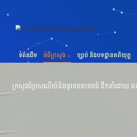
Skip
to
content
ទំព័រដើម
អំពីក្រសួង
ច្បាប់ និងបទដ្ឋានគតិយុត្ត
ក្រសួងប្រៃសណីយ៍និងទូរគមនាគមន៍ ដឹកនាំដោយ ឯកឧត្ត