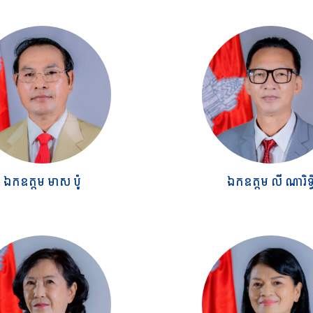
ឯកឧត្តម មាស ប៉ូ
ឯកឧត្តម លី ណារិទ្ធ