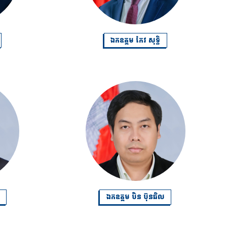
ឯកឧត្តម កែវ សុទ្ធិ
ឯកឧត្តម ប៊ិន ប៊ុនឆិល