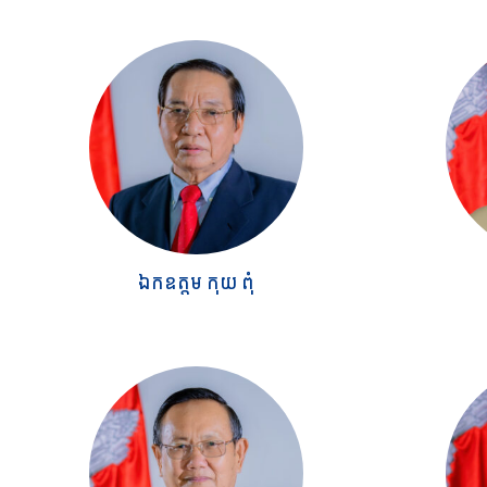
ឯកឧត្តម កុយ ពុំ