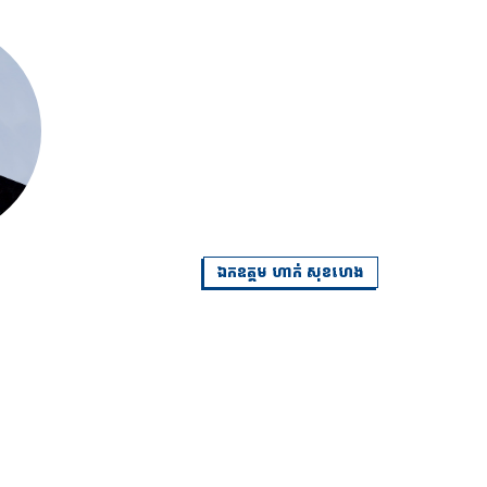
ឯកឧត្តម ហាក់ សុខហេង