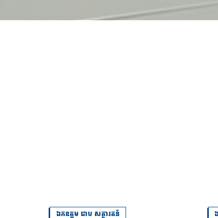
ឯកឧត្តម ជាប សត្ថារតន៍