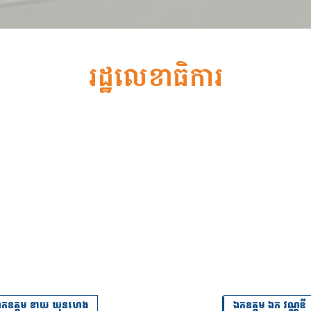
រដ្ឋលេខាធិការ
ឯកឧត្តម ខាយ ឃុនហេង
ឯកឧត្តម ឯក វណ្ណឌី