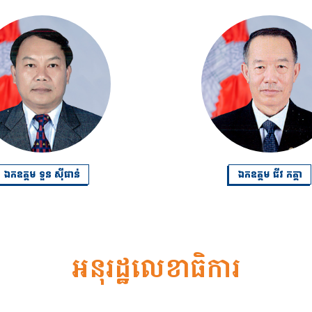
ឯកឧត្តម ទួន ស៊ីផាន់
ឯកឧត្តម ជីវ កត្តា
អនុរដ្ឋលេខាធិការ