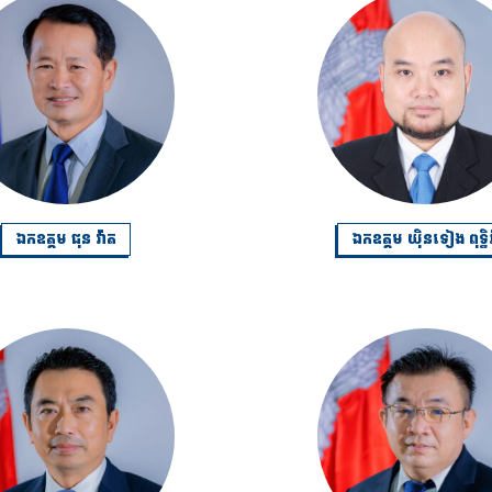
ឯកឧត្តម ជុន វ៉ាត
ឯកឧត្តម យ៉ិនទៀង ពុទ្ធិរ