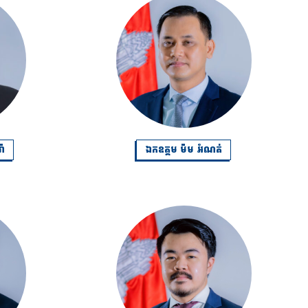
៉ា
ឯកឧត្តម ម៉ម អំណត់