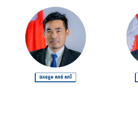
ឯកឧត្តម សាន់ សារី