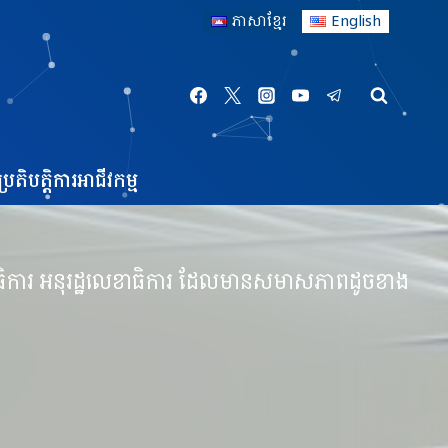
ភាសាខ្មែរ
English
្រតិបត្តិការអាជីវកម្ម
ិការ អនុរដ្ឋលេខាធិការ ដែលមានសមាសភាពដូចខាង