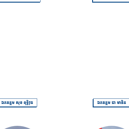
ឯកឧត្តម សុខ ពុទ្ធិវុធ
ឯកឧត្តម ជា មានិត