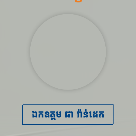
ឯកឧត្តម ជា វ៉ាន់ដេត