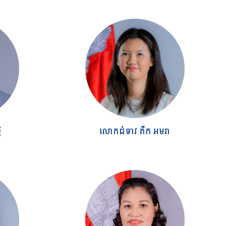
ិ
លោកជំទាវ តឹក អមរា