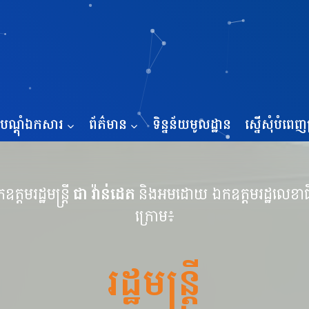
បណ្ដុំឯកសារ
ព័ត៌មាន
ទិន្នន័យមូលដ្ឋាន
ស្នើសុំបំពេញប
មរដ្ឋមន្ត្រី
ជា វ៉ាន់ដេត
និងអមដោយ ឯកឧត្តមរដ្ឋលេខាធ
ក្រោម៖
រដ្ឋមន្ត្រី