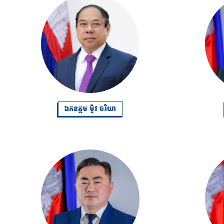
ឯកឧត្តម ម៉ូវ ចរិយា