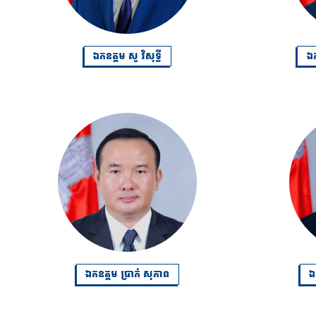
ឯកឧត្តម សូ វិសុទ្ធី
ឯក
ឯកឧត្តម ប្រាក់ សុភាព
ឯ