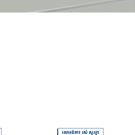
លោកជំទាវ រស់ សូរក្ខា