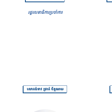
រដ្ឋលេខាធិការប្រចាំការ
លោកជំទាវ ប្រាក់ ច័ន្ទណយ