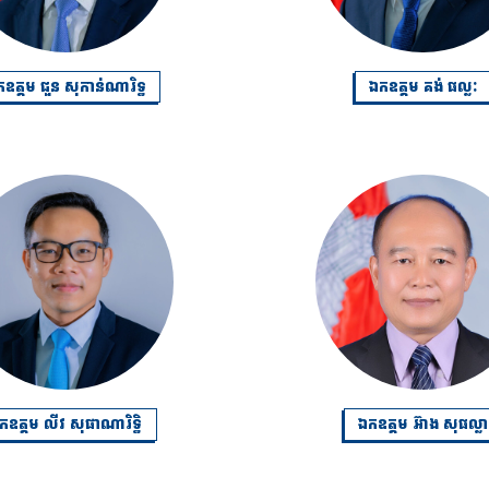
ឧត្តម ជួន សុកាន់ណារិទ្ធ
ឯកឧត្តម គង់ ផល្លៈ
កឧត្តម លីវ សុផាណារិទ្ធិ
ឯកឧត្តម អ៊ាង សុផល្លា