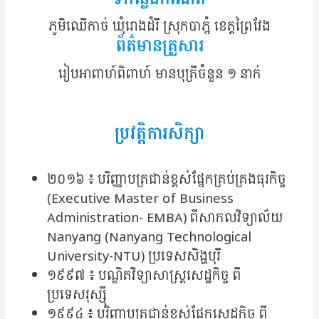
ភូមិឈើកាច់ ឃុំរោងដំរី ស្រុកបាភ្នំ ខេត្តព្រៃវែង
ព័ត៌មានគ្រួសារ
រៀបអាពាហ៍ពិពាហ៍ មានបុត្រីចំនួន ១ នាក់
ប្រវត្តិការសិក្សា
២០១៦ ៖ បរិញ្ញាបត្រជាន់ខ្ពស់ផ្នែកគ្រប់គ្រងធុរកិច្ច
(Executive Master of Business
Administration- EMBA) ពីសាកលវិទ្យាល័យ
Nanyang (Nanyang Technological
University-NTU) ប្រទេសសិង្ហបុរី
១៩៩៧ ៖ បណ្ឌិតវិទ្យាសាស្រ្តសេដ្ឋកិច្ច ពី
ប្រទេសរុស្ស៊ី
១៩៩៤ ៖ បរិញ្ញាបត្រជាន់ខ្ពស់ផ្នែកសេដ្ឋកិច្ច ពី