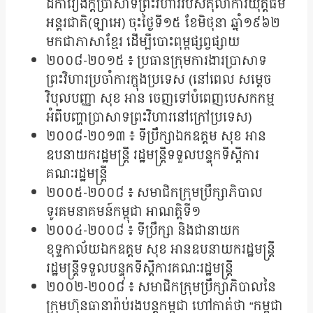
ដីការឿងក្ដីប្រាសាទព្រះវិហាររបស់តុលាការយុត្តិធម៌
អន្តរជាតិ(ឡាអេ) ចុះថ្ងៃទី១៥ ខែមិថុនា ឆ្នាំ១៩៦២
មកជាភាសាខ្មែរ ដើម្បីបោះពុម្ពផ្សព្វផ្សាយ
២០០៨-២០១៥ ៖ ប្រធានក្រុមការងារប្រាសាទ
ព្រះវិហារប្រចាំការក្នុងប្រទេស (នៅពេល សម្តេច
វិបុលបញ្ញា សុខ អាន ចេញទៅបំពេញបេសកកម្ម
អំពីបញ្ហាប្រាសាទព្រះវិហារនៅក្រៅប្រទេស)
២០០៨-២០១៣ ៖ ទីប្រឹក្សាឯកឧត្ដម សុខ អាន
ឧបនាយករដ្ឋមន្រ្តី រដ្ឋមន្រ្តីទទួលបន្ទុកទីស្ដីការ
គណៈរដ្ឋមន្រ្តី
២០០៥-២០០៨ ៖ សមាជិកក្រុមប្រឹក្សាភិបាល
ទូរគមនាគមន៍កម្ពុជា អាណត្តិទី១
២០០៤-២០០៨ ៖ ទីប្រឹក្សា និងជានាយក
ខុទ្ទកាល័យឯកឧត្ដម សុខ អានឧបនាយករដ្ឋមន្រ្តី
រដ្ឋមន្រ្តីទទួលបន្ទុកទីស្ដីការគណៈរដ្ឋមន្រ្តី
២០០២-២០០៨ ៖ សមាជិកក្រុមប្រឹក្សាភិបាលនៃ
ក្រុមហ៊ុនធានារ៉ាប់រងបន្តកម្ពុជា ហៅកាត់ថា “កម្ពុជា