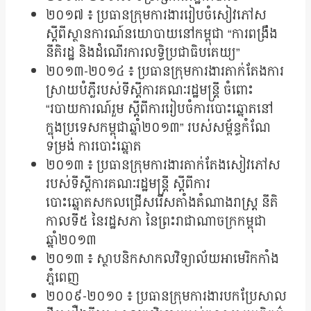
២០១៧ ៖ ប្រធានក្រុមការងាររៀបចំសៀវភៅស
ស្ដីពីស្ថានការណ៍នយោបាយនៅកម្ពុជា “ការពង្រឹង
នីតិរដ្ឋ និងដំណើរការលទ្ធិប្រជាធិបតេយ្យ”
២០១៣-២០១៤ ៖ ប្រធានក្រុមការងារតាក់តែងការ
ស្រាយបំភ្លឺរបស់ទីស្ដីការគណៈរដ្ឋមន្រ្តី ចំពោះ
“របាយការណ៍រួម ស្ដីពីការរៀបចំការបោះឆ្នោតនៅ
ក្នុងប្រទេសកម្ពុជាឆ្នាំ២០១៣” របស់សម្ព័ន្ធកំណែ
ទម្រង់ ការបោះឆ្នោត
២០១៣ ៖ ប្រធានក្រុមការងារតាក់តែងសៀវភៅស
របស់ទីស្ដីការគណៈរដ្ឋមន្រ្តី ស្ដីពីការ
បោះឆ្នោតសកលជ្រើសរើសតាំងតំណាងរាស្រ្ត នីតិ
កាលទី៥ នៃរដ្ឋសភា នៃព្រះរាជាណាចក្រកម្ពុជា
ឆ្នាំ២០១៣
២០១៣ ៖ ស្ថាបនិកសាកលវិទ្យាល័យអាមេរិកកាំង
ភ្នំពេញ
២០០៩-២០១០ ៖ ប្រធានក្រុមការងារបកប្រែសាល