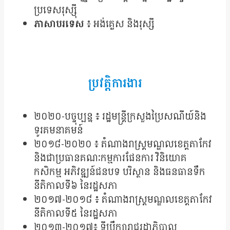
ប្រទេសរុស្ស៊ី
ភាសាបរទេស
៖ អង់គ្លេស និងរុស្សី
ប្រវត្តិការងារ
២០២០-បច្ចុប្បន្ន ៖ រដ្ឋមន្រ្តី​ក្រសួងប្រៃសណីយ៍និង
ទូរគមនាគមន៍
២០១៨-២០២០ ៖ តំណាងរាស្រ្តមណ្ឌលខេត្តតាកែវ
និងជាប្រធានគណៈកម្មការផែនការ វិនិយោគ
កសិកម្ម អភិវឌ្ឍន៍ជនបទ បរិស្ថាន និងធនធានទឹក
នីតិកាលទី៦ នៃរដ្ឋសភា
២០១៧-២០១៨ ៖ តំណាងរាស្រ្តមណ្ឌលខេត្តតាកែវ
នីតិកាលទី៥ នៃរដ្ឋសភា
២០១៣-២០១៧ ៖ ទីប្រឹក្សារាជរដ្ឋាភិបាល