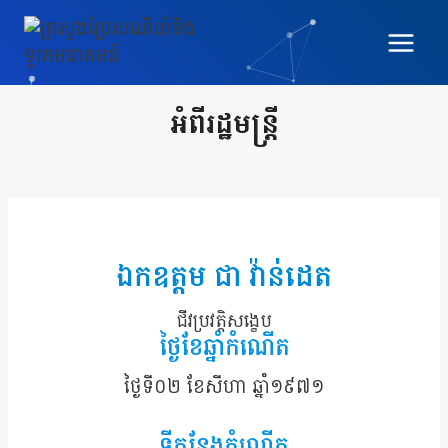
Skip
to
content
អំពីរដ្ឋមន្ត្រី
ឯកឧត្តម ជា វ៉ាន់ដេត
ជីវប្រវត្តិសង្ខេប
ថ្ងៃខែឆ្នាំកំណើត
ថ្ងៃទី០២ ខែសីហា ឆ្នាំ១៩៧១
ទីកន្លែងកំណើត