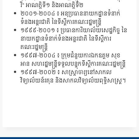
រី” អាណត្តិទី១ និងអាណត្តិទី២
២០០១-២០០៤ ៖ អនុប្រធាននាយកដ្ឋានទំនាក់
ទំនងអន្តរជាតិ នៃទីស្ដីការគណៈរដ្ឋមន្រ្តី
១៩៩៩-២០០១ ៖ ប្រធានការិយាល័យសេដ្ឋកិច្ច នៃ
នាយកដ្ឋានទំនាក់ទំនងអន្តរជាតិ នៃទីស្ដីការ
គណៈរដ្ឋមន្រ្តី
១៩៩៧-២០០៤ ៖ ក្រុមជំនួយការឯកឧត្ដម សុខ
អាន សហរដ្ឋមន្រ្តីទទួលបន្ទុកទីស្ដីការគណៈរដ្ឋមន្រ្តី
១៩៩៧-២០០២ ៖ សាស្រ្តាចារ្យនៅសាកល
វិទ្យាល័យន័រតុន និងសាកលវិទ្យាល័យពុទ្ធិសាស្រ្ត។