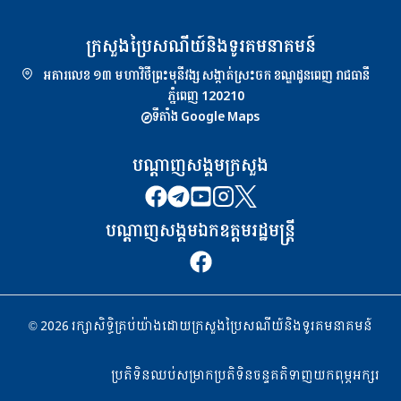
ក្រសួងប្រៃសណីយ៍និងទូរគមនាគមន៍
អគារលេខ ១៣ មហាវិថីព្រះមុនីវង្ស សង្កាត់ស្រះចក ខណ្ឌដូនពេញ រាជធានី
ភ្នំពេញ 120210
ទីតាំង Google Maps
បណ្ដាញសង្គមក្រសួង
បណ្ដាញសង្គមឯកឧត្តមរដ្ឋមន្ត្រី
© 2026 រក្សាសិទ្ធិគ្រប់យ៉ាងដោយក្រសួងប្រៃសណីយ៍និងទូរគមនាគមន៍
ប្រតិទិនឈប់សម្រាក
ប្រតិទិនចន្ទគតិ
ទាញយកពុម្ភអក្សរ