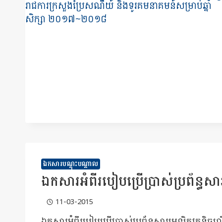
ឯកសារបណ្តុះបណ្តាល
ឯកសារ​អំពី​របៀប​ប្រើប្រាស់​ប្រព័ន្ធ​សារ​អ
11-03-2015