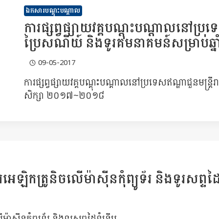
ឯកសារបណ្តុះបណ្តាល
ការ​ផ្សព្វ​ផ្សាយ​វគ្គ​បណ្តុះ​បណ្តាល​នៅ​ប្រទេ
ប្រៃសណីយ៍​ និង​ទូរគមនាគមន៍​សម្រាប់​ឆ្
09-05-2017
ការ​ផ្សព្វ​ផ្សាយ​វគ្គ​បណ្តុះ​បណ្តាល​នៅ​ប្រទេស​ឥណ្ឌា​ជួន​មន្ត្រ
សិក្សា​ ២០១៧​~២០១៨
េ​ឡិ​ក​ត្រូ​និ​ច​លើ​ម៉ាស៊ីន​កុំព្យូទ័រ និង​ទូរ​សព្ទ​