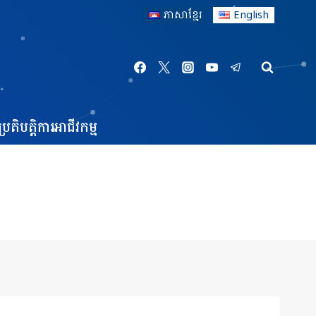
ភាសាខ្មែរ
English
្រតិបត្តិការអាជីវកម្ម