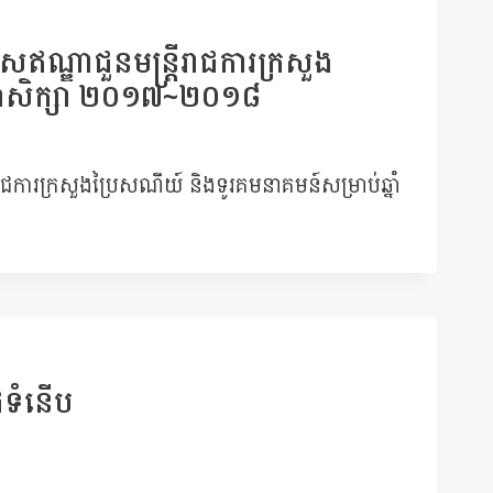
ស​ឥណ្ឌា​ជួន​មន្ត្រី​រាជ​ការ​ក្រសួង​
នាំ​សិក្សា​ ២០១៧​~២០១៨
ី​រាជ​ការ​ក្រសួង​ប្រៃសណីយ៍​ និង​ទូរគមនាគមន៍​សម្រាប់​ឆ្នាំ​
ដៃ​ទំនើប