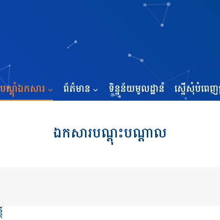
បណ្ដុំឯកសារ
ព័ត៌មាន
ទិន្នន័យមូលដ្ឋាន
ស្នើសុំបំពេញប
ឯកសារបណ្តុះបណ្តាល