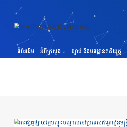
Skip
to
content
ទំព័រដើម
អំពីក្រសួង
ច្បាប់ និងបទដ្ឋានគតិយុត្ត