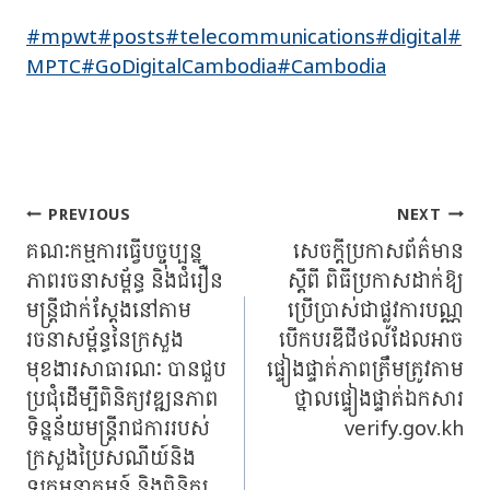
#mpwt
#posts
#telecommunications
#digital
#
MPTC
#GoDigitalCambodia
#Cambodia
Post
PREVIOUS
NEXT
Navigation
គណៈកម្មការធ្វើបច្ចុប្បន្ន
សេចក្តីប្រកាសព័ត៌មាន
ភាពរចនាសម្ព័ន្ធ និងជំរឿន
ស្តីពី ពិធីប្រកាសដាក់ឱ្យ
មន្ត្រីជាក់ស្តែងនៅតាម
ប្រើប្រាស់ជាផ្លូវការបណ្ណ
រចនាសម្ព័ន្ធនៃក្រសួង
បើកបរឌីជីថលដែលអាច
មុខងារសាធារណៈ បានជួប
ផ្ទៀងផ្ទាត់ភាពត្រឹមត្រូវតាម
ប្រជុំដើម្បីពិនិត្យវឌ្ឍនភាព
ថ្នាលផ្ទៀងផ្ទាត់ឯកសារ
ទិន្នន័យមន្ត្រីរាជការរបស់
verify.gov.kh
ក្រសួងប្រៃសណីយ៍និង
ទូរគមនាគមន៍ និងពិនិត្យ