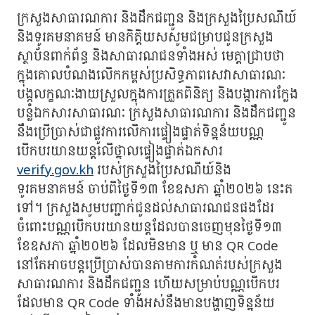
ក្រសួងសាធារណការ និងដឹកជញ្ជូន និងក្រសួងប្រៃសណីយ៍
និងទូរគមនាគមន៍ មានកិត្តិយសសូមជម្រាបជូនក្រសួង
ស្ថាប័នពាក់ព័ន្ធ និងសាធារណជនទាំងអស់ មេត្តាជ្រាបថា
ក្នុងគោលបំណងលើកកម្ពស់ប្រសិទ្ធភាពសេវាសាធារណៈ
បង្កលក្ខណៈងាយស្រួលក្នុងការត្រួតពិនិត្យ និងបង្ការការក្លែង
បន្លំឯកសារសាធារណៈ ក្រសួងសាធារណការ និងដឹកជញ្ជូន
នឹងប្រើប្រាស់ជាផ្លូវការលើការផ្ទៀងផ្ទាត់ទិន្នន័យបណ្ណ
បើកបរយានយន្តលើថ្នាលផ្ទៀងផ្ទាត់ឯកសារ
verify.gov.kh
របស់ក្រសួងប្រៃសណីយ៍និង
ទូរគមនាគមន៍ ចាប់ពីថ្ងៃទី១៣ ខែឧសភា ឆ្នាំ២០២៦ នេះត
ទៅ។ ក្រសួងសូមបញ្ជាក់ជូនដល់សាធារណជនផងដែរ
ចំពោះបណ្ណបើកបរយានយន្តដែលបានចេញមុនថ្ងៃទី១៣
ខែឧសភា ឆ្នាំ២០២៦ ដែលមិនមាន ឬ មាន QR Code
នៅតែអាចបន្តប្រើប្រាស់បានតាមការកំណត់របស់ក្រសួង
សាធារណការ និងដឹកជញ្ជូន ហើយសម្រាប់បណ្ណបើកបរ
ដែលមាន QR Code ទាំងអស់នឹងមានបង្ហាញទិន្នន័យ