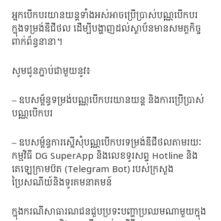
អ្នកបើកបរយានយន្តទាំងអស់អាចប្រើប្រាស់បណ្ណបើកបរ
ក្នុងទម្រង់ឌីជីថល ដើម្បីបង្ហាញដល់ស្ថាប័នមានសមត្ថកិច្ច
ពាក់ព័ន្ធនានា។
សូមជូនភ្ជាប់ជាមួយនូវ៖
– ឧបសម្ព័ន្ធទម្រង់បណ្ណបើកបរយានយន្ត និងការប្រើប្រាស់
បណ្ណបើកបរ
– ឧបសម្ព័ន្ធការស្នើសុំបណ្ណបើកបរទម្រង់ឌីជីថលតាមរយៈ
កម្មវិធី DG SuperApp និងលេខទូរសព្ទ Hotline និង
តេឡេក្រាមប៊ត (Telegram Bot) របស់ក្រសួង
ប្រៃសណីយ៍និងទូរគមនាគមន៍
ក្នុងករណីសាធារណជនជួបប្រទះបញ្ហាប្រឈមណាមួយក្នុង