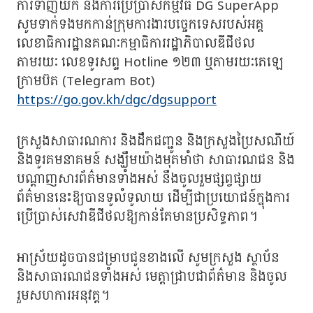
ការទាញយក និងការប្រើប្រាស់កម្មវិធី DG SuperApp
សូមទាក់ទងមកកាន់ក្រុមការងារបច្ចេកទេសរបស់អគ្គ
លេខាធិការដ្ឋានគណៈកម្មាធិការរដ្ឋាភិបាលឌីជីថល
តាមរយៈ លេខទូរសព្ទ Hotline ១២៣ ឬតាមរយៈតេឡេ
ក្រាមប៊ត (Telegram Bot)
https://go.gov.kh/dgc/dgsupport
ក្រសួងសាធារណការ និងដឹកជញ្ជូន និងក្រសួងប្រៃសណីយ៍
និងទូរគមនាគមន៍ សង្ឃឹមយ៉ាងមុតមាំថា សាធារណជន និង
បណ្តាញសារព័ត៌មានទាំងអស់ នឹងចូលរួមផ្សព្វផ្សាយ
ព័ត៌មាននេះឱ្យបានទូលំទូលាយ ដើម្បីជាប្រយោជន៍ក្នុងការ
ប្រើប្រាស់សេវាឌីជីថលឱ្យកាន់តែមានប្រសិទ្ធភាព។
អាស្រ័យដូចបានជម្រាបជូនខាងលើ សូមក្រសួង ស្ថាប័ន
និងសាធារណជនទាំងអស់ មេត្តាជ្រាបជាព័ត៌មាន និងចូល
រួមសហការអនុវត្ត។