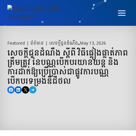
Skip
to
content
Featured
|
ព័ត៌មាន
|
សេចក្តីជូនដំណឹង
•
May 13, 2026
សេចក្តីជូនដំណឹង ស្តីពី វិធីផ្ទៀងផ្ទាត់ភាព
ត្រឹមត្រូវ នៃបណ្ណបើកបរយានយន្ត និង
ការដាក់ឱ្យប្រើប្រាស់ជាផ្លូវការបណ្ណ
បើកបរទម្រង់ឌីជីថល
Share on Facebook
Share on LinkedIn
Share on X
Share on Telegram