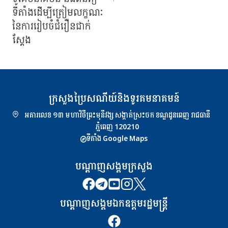
ទីតាំងដើម្បីត្រៀមលក្ខណៈ
នៃការរៀបចំជំរឿនជាក់
ស្តែង
ក្រសួងប្រៃសណីយ៍និងទូរគមនាគមន៍
អគារលេខ ១៣ មហាវិថីព្រះមុនីវង្ស សង្កាត់ស្រះចក ខណ្ឌដូនពេញ រាជធានី
ភ្នំពេញ 120210
ទីតាំង Google Maps
បណ្ដាញសង្គមក្រសួង
បណ្ដាញសង្គមឯកឧត្តមរដ្ឋមន្ត្រី