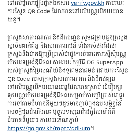
ទៅលើថ្នាលផ្ទៀងផ្ទាត់ឯកសារ
verify.gov.kh
តាមរយៈ
ការស្គែន QR Code ដែលមាននៅលើបណ្ណបើកបរយាន
យន្ត។
ក្រសួងសាធារណការ និងដឹកជញ្ជូន សូមជម្រាបជូនក្រសួង
ស្ថាប័នពាក់ព័ន្ធ និងសាធារណជន ទាំងអស់ផងដែរថា
ក្រសួងនឹងដាក់ឱ្យប្រើប្រាស់ជាផ្លូវការចំពោះការស្នើសុំបណ្ណ
បើកបរទម្រង់ឌីជីថល តាមរយៈ កម្មវិធី DG SuperApp
របស់ក្រសួងប្រៃសណីយ៍និងទូរគមនាគមន៍ ដោយការស្គែន
QR Code របស់ក្រសួងសាធារណការ និងដឹកជញ្ជូន
នៅលើបណ្ណបើកបរយានយន្តដែលមានស្រាប់ ដើម្បីរក្សា
ទុកបណ្ណបើកបរទម្រង់ឌីជីថលសម្រាប់ការប្រើប្រាស់ជាផ្លូវ
ការទៅតាមជំហាននីមួយៗដូចមានភ្ជាប់ក្នុងឧបសម្ព័ន្ធនៃ
សេចក្ដីជូនដំណឹងនេះ ឬចូលទស្សនាវីដេអូណែនាំអំពី
ជំហាននីមួយៗ តាមរយៈតំណភ្ជាប់
https://go.gov.kh/mptc/ddl-um
។