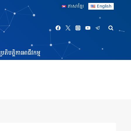
ភាសាខ្មែរ
English
្រតិបត្តិការអាជីវកម្ម