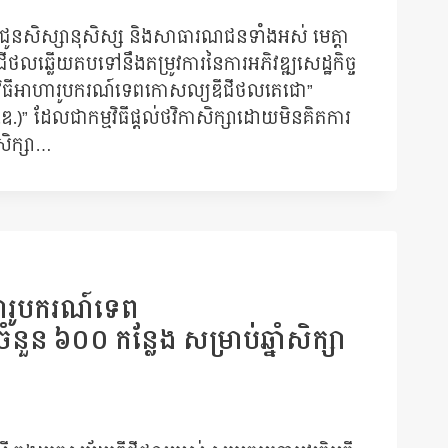
ជូនសិស្សានុសិស្ស និងសាធារណជនទាំងអស់ មេត្តា
ថលឆ្លើយតបទៅនឹងតម្រូវការនៃការអភិវឌ្ឍសេដ្ឋកិច្ច
ម្មវិធីអាហារូបករណ៍ទេពកោសល្យឌីជីថលតេជោ”
.ឌ.)” ដែលជាកម្មវិធីផ្តល់ថវិកាសិក្សាដោយមិនគិតការ
ំសិក្សា…
ាហារូបករណ៍ទេព
នួន ៦០០ កន្លែង សម្រាប់ឆ្នាំសិក្សា