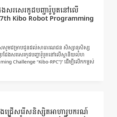
ប្រជែងសរសេរកូដបញ្ជារ៉ូបូតនៅលើ
 (7th Kibo Robot Programming
តិយសសូមជម្រាបជូនដល់សាធារណជន សិស្សានុសិស្ស
រកួតប្រជែងសរសេរកូដបញ្ជារ៉ូបូតនៅលើស្ថានីយលំហ
ing Challenge “Kibo-RPC”)” ដើម្បីលើកកម្ពស់
រឡងជ្រើសរើសនិស្សិតអាហារូបករណ៍