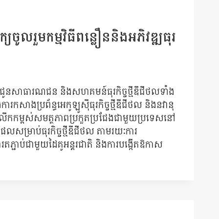
យចូលរួមកម្មវិធីពន្លឿននិងអភិវឌ្ឍធុរ
ជូនសាធារណជន និងសហគមន៍ធុរកិច្ចថ្មីឌីជីថលទាំង
ការកសាងប្រព័ន្ធអេកូឡូស៊ីធុរកិច្ចថ្មីឌីជីថល និងនវានុ
ល និងលើកកម្ពស់សមត្ថភាពប្រកួតប្រជែងជាមួយប្រទេសនៅ
ម្រាប់ធុរកិច្ចថ្មីឌីជីថល តាមរយៈការ
្ជាប់ជាមួយដៃគូអន្តរជាតិ និងការបង្កើតឱកាស