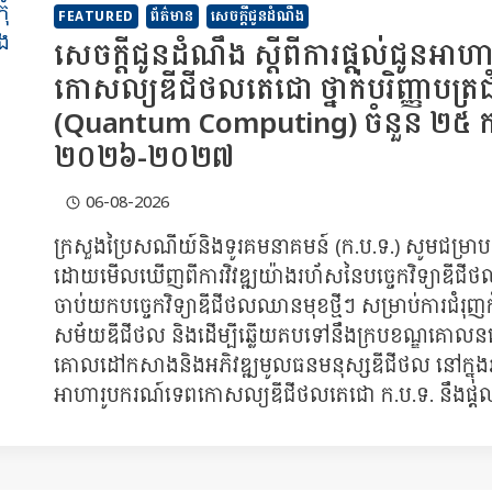
FEATURED
ព័ត៌មាន
សេចក្តីជូនដំណឹង
សេចក្ដីជូនដំណឹង ស្ដីពីការផ្តល់ជូនអា
កោសល្យឌីជីថលតេជោ ថ្នាក់បរិញ្ញាបត្រជំនា
(Quantum Computing) ចំនួន ២៥ កន្លែ
២០២៦-២០២៧
06-08-2026
ក្រសួងប្រៃសណីយ៍និងទូរគមនាគមន៍ (ក.ប.ទ.) សូមជម្រាប
ដោយមើលឃើញពីការវិវឌ្ឍយ៉ាងរហ័សនៃបច្ចេកវិទ្យាឌីជីថល 
ចាប់យកបច្ចេកវិទ្យាឌីជីថលឈានមុខថ្មីៗ សម្រាប់ការជំរុញក
សម័យឌីជីថល និងដើម្បីឆ្លើយតបទៅនឹងក្របខណ្ឌគោលនយោបា
គោលដៅកសាងនិងអភិវឌ្ឍមូលធនមនុស្សឌីជីថល នៅក្នុងឆ្នាំសិ
អាហារូបករណ៍ទេពកោសល្យឌីជីថលតេជោ ក.ប.ទ. នឹងផ្តល