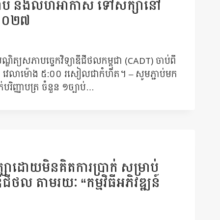
កាយរណប និងលំហអាកាស ទៅសិក្សានៅ
៦-២០២៧
ណ្ឌិត្យសភាបច្ចេកវិទ្យាឌីជីថលកម្ពុជា (CADT) ចាប់ពី
០២៦ វេលាម៉ោង ៥:០០ រសៀលជាកំហិត។ – សូមភ្ជាប់មក
បរិញ្ញាបត្រ ចំនួន ១ច្បាប់…
ិក្សាដោយមិនគិតការប្រាក់ សម្រាប់
ាឌីជីថល តាមរយៈ “កម្មវិធីអភិវឌ្ឍន៍