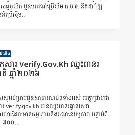
សព្ទចល័ត ឬឧបករណ៍ប្រើស៊ីម ក.ប.ទ. នឹងដាក់ឱ្យ
មន៍ប្រើស៊ីម…
នដំណឹង
ត់ឯកសារ Verify.gov.kh ឈ្នះពានរ
តិ ឆ្នាំ២០២៦
ិយសសូមជម្រាបជូនសាធារណជនទាំងអស់ មេត្តាជ្រាបថា
សារ verify.gov.kh បានឈ្នះពានរង្វាន់សេវា
ារណៈដែលមានតម្លាភាពនិងគណនេយ្យភាព បន្ទាប់ពី
នជាង ៧០០…