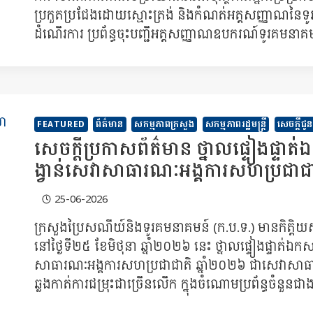
ប្រកួតប្រជែងដោយស្មោះត្រង់ និងកំណត់អត្តសញ្ញាណនៃទូរ
ដំណើរការ ប្រព័ន្ធចុះបញ្ជីអត្តសញ្ញាណឧបករណ៍ទូរគមនាគ
FEATURED
ព័ត៌មាន
សកម្មភាពក្រសួង
សកម្មភាពរដ្ឋមន្ត្រី
សេចក្តីជូ
សេចក្ដីប្រកាសព័ត៌មាន ថ្នាលផ្ទៀងផ្ទា
ង្វាន់សេវាសាធារណៈអង្គការសហប្រជាជា
25-06-2026
ក្រសួងប្រៃសណីយ៍និងទូរគមនាគមន៍ (ក.ប.ទ.) មានកិត្ត
នៅថ្ងៃទី២៥ ខែមិថុនា ឆ្នាំ២០២៦ នេះ ថ្នាលផ្ទៀងផ្ទាត់ឯក
សាធារណៈអង្គការសហប្រជាជាតិ ឆ្នាំ២០២៦ ជាសេវាសាធ
ឆ្លងកាត់ការជម្រុះជាច្រើនលើក ក្នុងចំណោមប្រព័ន្ធចំនួ