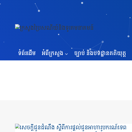
Skip
to
content
ទំព័រដើម
អំពីក្រសួង
ច្បាប់ និងបទដ្ឋានគតិយុត្ត