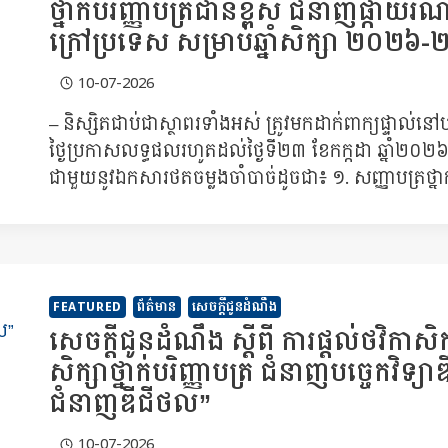
ថ្នាក់បរិញ្ញាបត្រជាន់ខ្ពស់ ជំនាញផ្
ក្រៅប្រទេស សម្រាប់ឆ្នាំសិក្សា ២០២
10-07-2026
– និស្សិតជាប់ជាស្ថាពរទាំងអស់ ត្រូវមកដាក់ពាក្យផ្ទាល់នៅប
ថ្ងៃប្រកាសលទ្ធផលរហូតដល់ថ្ងៃទី២៣ ខែកក្កដា ឆ្នាំ២
ជាមួយនូវឯកសារថតចម្លងចាំបាច់ដូចជា៖ ១. សញ្ញាបត្រថ្នាក់
FEATURED
ព័ត៌មាន
សេចក្តីជូនដំណឹង
សេចក្តីជូនដំណឹង ស្តីពី ការផ្តល់ថវិកាស
សិក្សាថ្នាក់បរិញ្ញាបត្រ ជំនាញបច្ចេកវិទ្យ
ជំនាញឌីជីថល”
10-07-2026