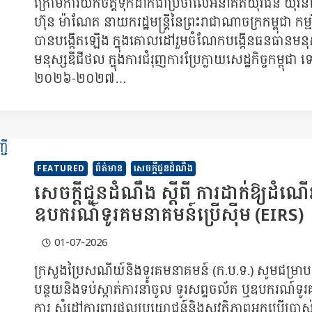
ក្រោមការយកចិត្តទុកដាក់ជាប្រចាំលើអនាគតយុវជន យុវនា
ហ៊ុន ម៉ាណែត នាយករដ្ឋមន្ត្រីនៃព្រះរាជាណាចក្រកម្ពុជា 
បានបង្កើតឡើង ក្នុងគោលដៅរួមចំណែកបង្កើនធនធានមន
មនុស្សឌីជីថល ក្នុងការជំរុញការប្រែក្លាយសេដ្ឋកិច្ចកម្ពុជា ទៅ
២០២៦-២០២៧…
FEATURED
ព័ត៌មាន
សេចក្តីជូនដំណឹង
សេចក្តីជូនដំណឹង ស្តីពី ការដាក់ឱ្យដំណើរ
ឧបករណ៍ទូរគមនាគមន៍ប្រើស៊ីម (EIRS)
01-07-2026
ក្រសួងប្រៃសណីយ៍និងទូរគមនាគមន៍ (ក.ប.ទ.) សូមជម្រា
បន្ថយនិងទប់ស្កាត់ការនាំចូល ទូរសព្ទចល័ត ឬឧបករណ៍ទូរគ
ការ សំដៅការពារផលប្រយោជន៍និងសុវត្ថិភាពអ្នកប្រើប្រ