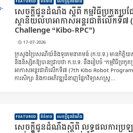
FEATURED
ព័ត៌មាន
សេចក្តីជូនដំណឹង
សេចក្ដីជូនដំណឹង ស្ដីពី កម្មវិធីប្រកួត
ស្ថានីយលំហអាកាសអន្តរជាតិលើកទី៧
Challenge “Kibo-RPC”)
17-07-2026
ក្រសួងប្រៃសណីយ៍និងទូរគមនាគមន៍ (ក.ប.ទ.) មានកិត្
និងនិស្សិតឱ្យបានជ្រាបថា ក.ប.ទ. នឹងរៀបចំ “កម្មវិធីប្
អាកាសអន្តរជាតិលើកទី៧ (7th Kibo Robot Programm
ការសិក្សា និងការអភិវឌ្ឍជំនាញផ្នែកវិទ្យាសាស្ត្រ…
FEATURED
ព័ត៌មាន
សេចក្តីជូនដំណឹង
សេចក្តីជូនដំណឹងស្ដីពី លទ្ធផលការប្