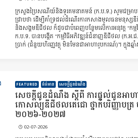
ក្រសួងប្រៃសណីយ៍និងទូរគមនាគមន៍ (ក.ប.ទ.) សូមជម្រាប
ជ្រាបថា ដើម្បីគាំទ្រដល់ដំណើរការកសាងមូលធនមនុស្សឌីជី
និងសង្គមឌីជីថល ក៏ដូចជាបំពេញបន្ថែមលើការអនុវត្ត “ក
ក.ប.ទ. បានបង្កើត “កម្មវិធីអភិវឌ្ឍន៍ជំនាញឌីជីថល (ក.អ.ជ
ប្រាក់ (ជំនួយហិរញ្ញវត្ថុ មិនមែនជាអាហារូបករណ៍)។ ក្នុងឆ្នា
FEATURED
ព័ត៌មាន
សេចក្តីជូនដំណឹង
សេចក្តីជូនដំណឹង ស្តីពី ការផ្តល់ជូនអ
កោសល្យឌីជីថលតេជោ ថ្នាក់បរិញ្ញាបត្រ ចំ
២០២៦-២០២៧
02-07-2026