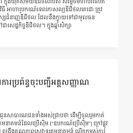
រី ក្នុងយុគសម័យឌីជីថលរបស់ សម្តេចមហាបវរធិបតី
កម្មវិធី អាហារូបករណ៍ទេពកោសល្យឌីជីថលតេជោ ត្រូវ
ុស្សជំនាញឌីជីថល ដែលនឹងក្លាយទៅជាមូលធន
ជាសេដ្ឋកិច្ចឌីជីថល។ ក្នុងឆ្នាំសិក្សា
ការប្រព័ន្ធចុះបញ្ជីអត្តសញ្ញាណ
បជូនសាធារណជនទាំងអស់ជ្រាបថា ដើម្បីចូលរួមកាត់
មនាគមន៍ដែលប្រើស៊ីម (“ឧបករណ៍ប្រើស៊ីម”) ក្រៅផ្លូវ
ាស់ ពង្រឹងគុណភាពសេវាទូរគមនាគមន៍ លើកកម្ពស់ការ