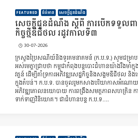
FEATURED
ព័ត៌មាន
សេចក្តីជូនដំណឹង
សេចក្ដីជូនដំណឹង ស្ដីពី ការបើកទទួលពាក្
កិច្ចថ្មីឌីជីថល រដូវកាលទី៣
30-07-2026
ក្រសួងប្រៃសណីយ៍និងទូរគមនាគមន៍ (ក.ប.ទ.) សូមជម្រាប
អស់មេត្តាជ្រាបថា កម្ពុជាកំពុងបន្តបោះជំហានយ៉ាងរឹងមាំក្នុង
វត្តន៍ ដើម្បីគាំទ្រការអភិវឌ្ឍសេដ្ឋកិច្ចនិងសង្គមឌីជីថ
ក្នុងតំបន់។ ក.ប.ទ. បានចូលរួមកសាងបរិយាកាសអំណោយផលស
អភិវឌ្ឍគោលនយោបាយ ការពង្រឹងសមត្ថភាពសហគ្រិន ការតភ
ទាក់ទាញវិនិយោគ។ ជាជំហានបន្ត ក.ប.ទ….