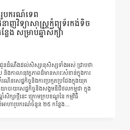
ហារូបករណ៍ទេព
ញវិទ្យាសាស្ត្រកុំព្យូទ័រកង់ទិច
ង សម្រាប់ឆ្នាំសិក្សា
ជូនដំណឹងដល់សិស្សានុសិស្សទាំងអស់ ជ្រាបថា
និងកាលានុវត្តភាពដ៏មានសារៈសំខាន់ក្នុងការ
ំណើនសេដ្ឋកិច្ចនិងការប្រកួតប្រជែងក្នុងយុគ
យសេដ្ឋកិច្ចនិងសង្គមឌីជីថលកម្ពុជា ក្នុង
ក្សាថ្មីនេះ ក្រោមក្របខណ្ឌនៃ កម្មវិធី
់អាហារូបករណ៍ចំនួន ២៥ កន្លែង…