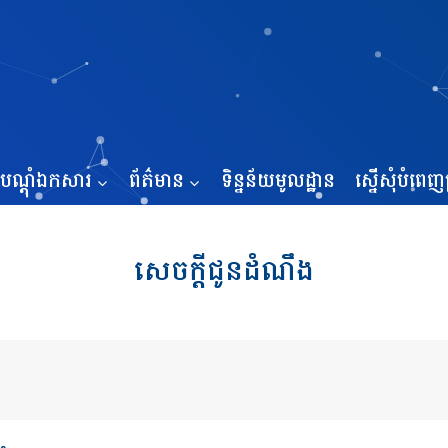
បណ្ដុំឯកសារ
ព័ត៌មាន
ទិន្នន័យមូលដ្ឋាន
ស្នើសុំបំពេញប
សេចក្តីជូនដំណឹង